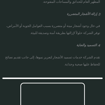
المظهر العام للحدائق والمساحات المفتوحة.
3. إزالة الأشجار المتضررة
في حال وجود أشجار ميتة أو متضررة بسبب العوامل الجوية أو الأمراض،
توفر الشركة حلولاً لإزالتها بطريقة آمنة وصديقة للبيئة.
4. التسميد والعناية
تقدم الشركة خدمات تسميد الأشجار لتعزيز نموها، إلى جانب تقديم نصائح
للحفاظ عليها صحية وجذابة.