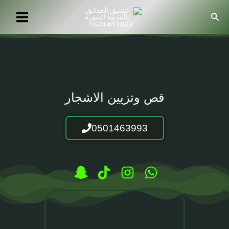
خطي
البحث
لى
لمحتوى
قص وتزيين الاشجار
0501463993