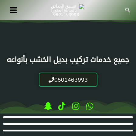
خطي
البحث
لى
لمحتوى
جميع خدمات تركيب بديل الخشب بأنواعه
0501463993